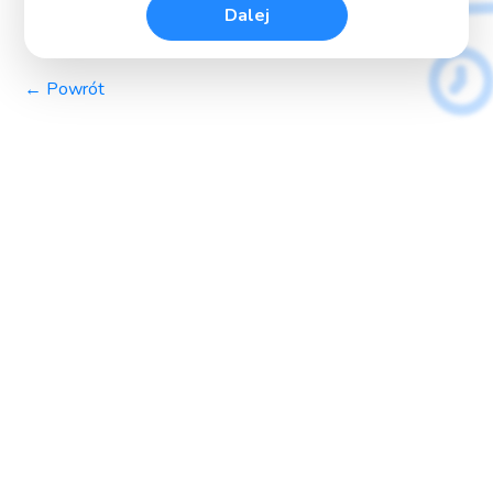
Dalej
← Powrót